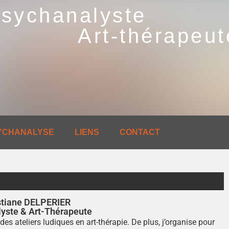
sychanalyste
Art-thérapeut
YCHANALYSE
LIENS
CONTACT
stiane DELPERIER
yste & Art-Thérapeute
des ateliers ludiques en art-thérapie. De plus, j’organise pour