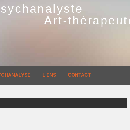
sychanalyste
Art-thérapeut
YCHANALYSE
LIENS
CONTACT