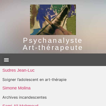
Psychanalyste
Art-thérapeute
Sudres Jean-Luc
Soigner l’adolescent en art-thérapie
Simone Molina
Archives incandescentes
Sami-Ali Mahmoud